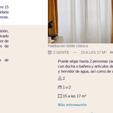
tre 15
idada
star,
sión,
rivado
dor de
Habitación doble clásica
én de
2 GENTE
15 A LAS 17 M²
os de
Puede alojar hasta 2 personas (a
con ducha o bañera y artículos d
y hervidor de agua, así como de
2
1 o 2
15 a las 17 m²
Más información