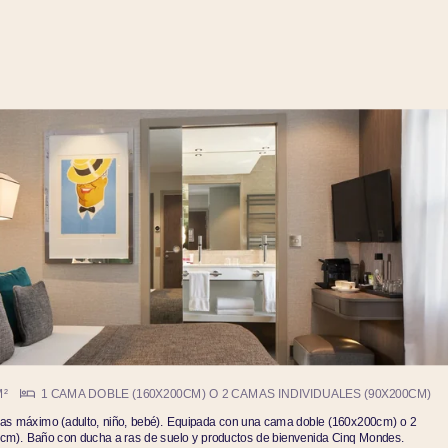
M²
1 CAMA DOBLE (160X200CM) O 2 CAMAS INDIVIDUALES (90X200CM)
nas máximo (adulto, niño, bebé). Equipada con una cama doble (160x200cm) o 2
cm). Baño con ducha a ras de suelo y productos de bienvenida Cinq Mondes.