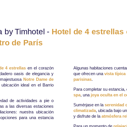
 by Timhotel -
Hotel de 4 estrellas
tro de París
de 4 estrellas
en el corazón
Algunas habitaciones cuent
rdadero oasis de elegancia y
que ofrecen una
vista típica
a majestuosa
Notre Dame de
parisinas
.
ubicación ideal en el Barrio
Para completar su estancia,
spa
, una
joya oculta en el 
edad de actividades a pie o
Sumérjase en la
serenidad d
ias a las diversas estaciones
climatizada
, ubicada bajo u
aciones: nuestra ubicación
y disfrute de la
atmósfera r
e opciones para una estancia
Para un momento de
relaja