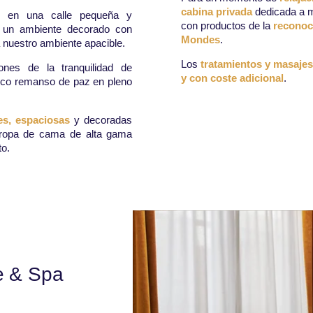
cabina privada
dedicada a m
do en una calle pequeña y
con productos de la
reconoc
en un ambiente decorado con
Mondes
.
á nuestro ambiente apacible.
Los
tratamientos y masajes
ones de la tranquilidad de
y con coste adicional
.
tico remanso de paz en pleno
tes, espaciosas
y decoradas
 ropa de cama de alta gama
to.
e & Spa