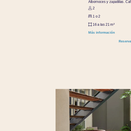
Albornoces y zapatillas. Ca
2
1 o 2
16 a las 21 m²
Más información
Reserva