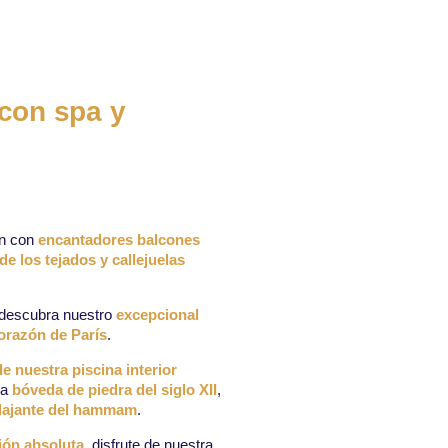
 con spa y
an con
encantadores balcones
 de los tejados y callejuelas
 descubra nuestro
excepcional
corazón de París
.
e nuestra piscina interior
na
bóveda de piedra del siglo XII
,
elajante del hammam
.
ción absoluta
, disfrute de nuestra