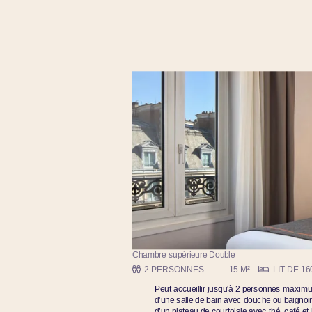
Chambre supérieure Double
2 PERSONNES
15 M²
LIT DE 1
Peut accueillir jusqu'à 2 personnes maximum
d'une salle de bain avec douche ou baignoir
d’un plateau de courtoisie avec thé, café et 