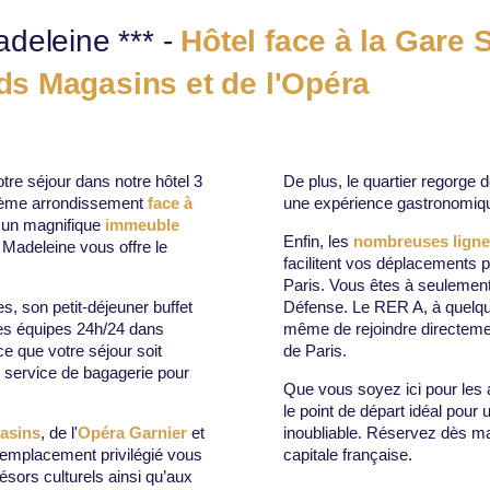
deleine *** -
Hôtel face à la Gare 
s Magasins et de l'Opéra
tre séjour dans notre hôtel 3
De plus, le quartier regorge 
 8ème arrondissement
face à
une expérience gastronomiqu
 un magnifique
immeuble
Enfin, les
nombreuses ligne
 Madeleine vous offre le
facilitent vos déplacements p
Paris. Vous êtes à seulement
es, son petit-déjeuner buffet
Défense. Le RER A, à quelqu
 des équipes 24h/24 dans
même de rejoindre directement
ce que votre séjour soit
de Paris.
e service de bagagerie pour
Que vous soyez ici pour les aff
le point de départ idéal pour
asins
, de l'
Opéra Garnier
et
inoubliable. Réservez dès ma
 emplacement privilégié vous
capitale française.
ésors culturels ainsi qu’aux