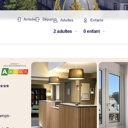
Arrivée
Départ
Adultes
Enfants
***
hamps-