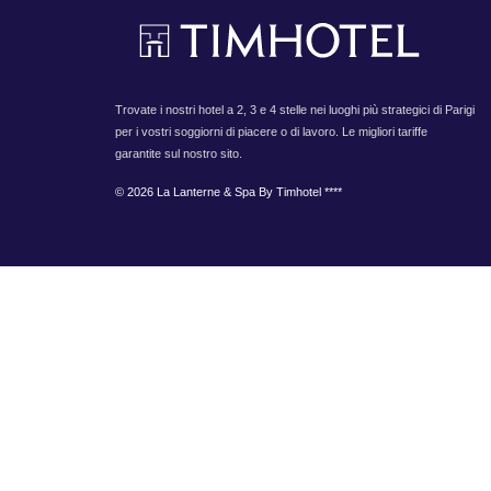
Trovate i nostri hotel a 2, 3 e 4 stelle nei luoghi più strategici di Parigi
per i vostri soggiorni di piacere o di lavoro. Le migliori tariffe
garantite sul nostro sito.
© 2026 La Lanterne & Spa By Timhotel ****