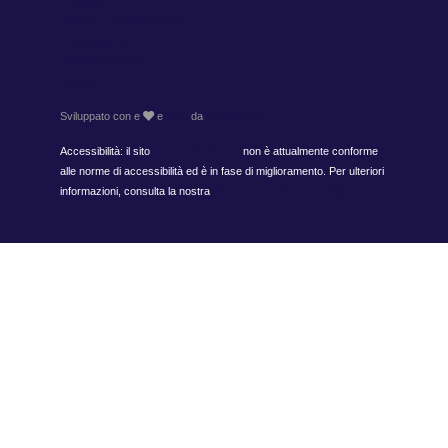
Chi siamo
Termini e condizioni d'uso
Dati personali
Informazioni legali
cokkies
Sviluppato con e
e
Hapi
da
MMCréation
Accessibilità: il sito
www.timhotel.com
non è attualmente conforme
alle norme di accessibilità ed è in fase di miglioramento. Per ulteriori
informazioni, consulta la nostra
dichiarazione di accessibilità.