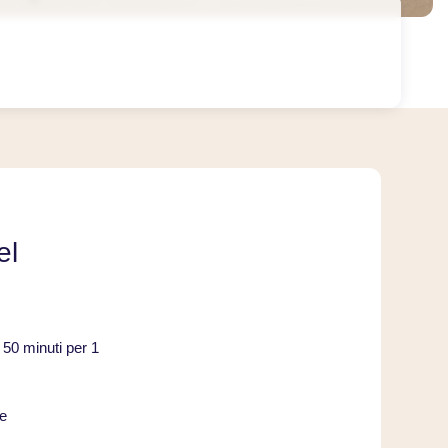
el
i 50 minuti per 1
re