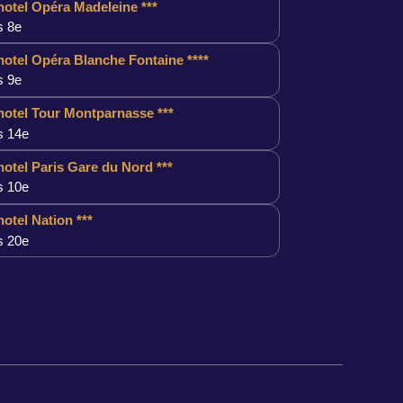
otel Opéra Madeleine ***
s 8e
otel Opéra Blanche Fontaine ****
s 9e
otel Tour Montparnasse ***
s 14e
otel Paris Gare du Nord ***
s 10e
otel Nation ***
s 20e