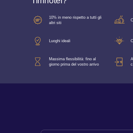
Timhotel?
10% in meno rispetto a tutti gli
C
altri siti
Luoghi ideali
O
Massima flessibilità: fino al
A
giorno prima del vostro arrivo
c