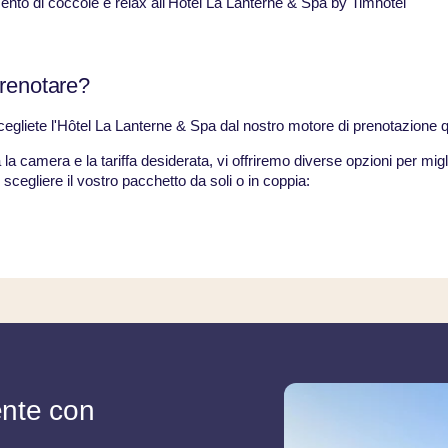
to di coccole e relax all'Hôtel La Lanterne & Spa by Timhotel
renotare?
scegliete l'Hôtel La Lanterne & Spa dal nostro motore di prenotazione 
la camera e la tariffa desiderata, vi offriremo diverse opzioni per migli
scegliere il vostro pacchetto da soli o in coppia:
ente con