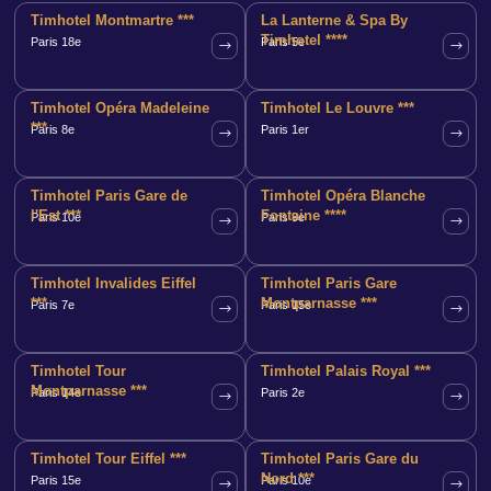
Timhotel Montmartre ***
La Lanterne & Spa By
Timhotel ****
Paris 18e
Paris 5e
Timhotel Opéra Madeleine
Timhotel Le Louvre ***
***
Paris 8e
Paris 1er
Timhotel Paris Gare de
Timhotel Opéra Blanche
l'Est ***
Fontaine ****
Paris 10e
Paris 9e
Timhotel Invalides Eiffel
Timhotel Paris Gare
***
Montparnasse ***
Paris 7e
Paris 15e
Timhotel Tour
Timhotel Palais Royal ***
Montparnasse ***
Paris 14e
Paris 2e
Timhotel Tour Eiffel ***
Timhotel Paris Gare du
Nord ***
Paris 15e
Paris 10e