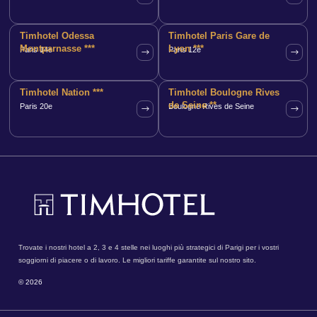
Timhotel Odessa
Timhotel Paris Gare de
Montparnasse ***
Lyon ***
Paris 14e
Paris 12e
Timhotel Nation ***
Timhotel Boulogne Rives
de Seine **
Paris 20e
Boulogne Rives de Seine
Trovate i nostri hotel a 2, 3 e 4 stelle nei luoghi più strategici di Parigi per i vostri
soggiorni di piacere o di lavoro. Le migliori tariffe garantite sul nostro sito.
© 2026