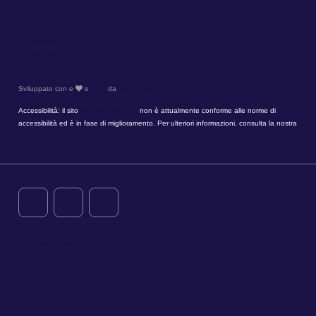
Chi siamo
Termini e condizioni d'uso
Dati personali
Informazioni legali
cokkies
Sviluppato con e
e
Hapi
da
MMCréation
Accessibilità: il sito
www.timhotel.com
non è attualmente conforme alle norme di
accessibilità ed è in fase di miglioramento. Per ulteriori informazioni, consulta la nostra
dichiarazione di accessibilità.
Contatti
Iscrizione Newsletter
Azioni RSE
Prenotazioni di gruppo