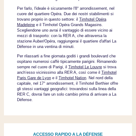
Per farlo, l'ideale è sicuramente l'8° arrondissement, nel
cuore del quartiere Opéra. Due dei nostri stabilimenti si
trovano proprio in questo settore: il
Timhotel Opéra
Madeleine
e il Timhotel Opéra Grands Magasins.
Scegliendone uno avrai il vantaggio di essere vicino ai
mezzi di trasporto: con la RER A, che attraversa la
stazione Auber/Opéra, raggiungerai il quartiere d'affari La
Défense in una ventina di minuti.
Per rilassarti a fine giornata goditi i grandi boulevard che
ospitano numerosi caffè tipicamente parigini. Rimanendo
sempre nel cuore di Parigi, il
Timhotel Le Louvre
si trova
anch’esso vicinissimo alla RER A, così come il
Timhotel
Paris Gare de Lyon
e il
Timhotel Nation
. Nel nord della
capitale, nel 17° arrondissement, il Timhotel Berthier offre
gli stessi vantaggi geografici: trovandosi sulla linea della
RER C, dovrai fare un solo cambio prima di arrivare a La
Défense.
ACCESSO RAPIDO A LA DÉFENSE