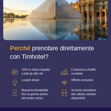
Azioni RSI
Contattateci
Prenotazioni di gruppo
Libro
Gestire le prenotazioni
Le nostre offerte
Perché
prenotare direttamente
con Timhotel?
10% in meno rispetto
Colazione a buffet
a tutti gli altri siti
scontata
Luoghi ideali
Offerte esclusive
Massima flessibilità:
Accesso prioritario
fino al giorno prima
alle ultime camere
del vostro arrivo
disponibili
Prenota qu