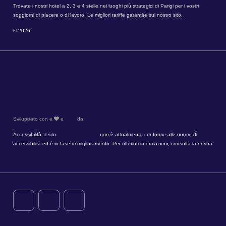
Trovate i nostri hotel a 2, 3 e 4 stelle nei luoghi più strategici di Parigi per i vostri
soggiorni di piacere o di lavoro. Le migliori tariffe garantite sul nostro sito.
© 2026
Chi siamo
Termini e condizioni d'uso
Dati personali
Informazioni legali
cokkies
Sviluppato con e
e
Hapi
da
MMCréation
Accessibilità: il sito
www.timhotel.com
non è attualmente conforme alle norme di
accessibilità ed è in fase di miglioramento. Per ulteriori informazioni, consulta la nostra
dichiarazione di accessibilità.
Contatti