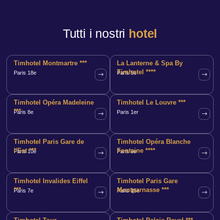
Tutti i nostri
hotel
Timhotel Montmartre ***
La Lanterne & Spa By
Timhotel ****
Paris 18e
Paris 5e
Timhotel Opéra Madeleine
Timhotel Le Louvre ***
***
Paris 8e
Paris 1er
Timhotel Paris Gare de
Timhotel Opéra Blanche
l'Est ***
Fontaine ****
Paris 10e
Paris 9e
Timhotel Invalides Eiffel
Timhotel Paris Gare
***
Montparnasse ***
Paris 7e
Paris 15e