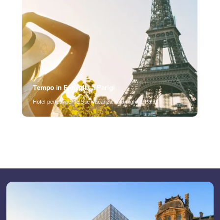
Tempo in Famiglia a Parigi
Casa
Hotel perfetti per le Sue vacanza in famiglia a Parigi
Trova un hotel
Per elenco
Su una mappa
Per distretto
Per tema
Offerte
I vantaggi di un'azione diretta
Soggiorno professionale
Attività ed eventi