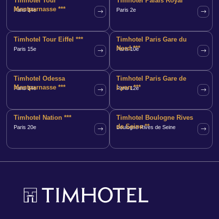
Timhotel Tour
Timhotel Palais Royal ***
Montparnasse ***
Paris 14e
Paris 2e
Timhotel Tour Eiffel ***
Timhotel Paris Gare du
Nord ***
Paris 15e
Paris 10e
Timhotel Odessa
Timhotel Paris Gare de
Montparnasse ***
Lyon ***
Paris 14e
Paris 12e
Timhotel Nation ***
Timhotel Boulogne Rives
de Seine **
Paris 20e
Boulogne Rives de Seine