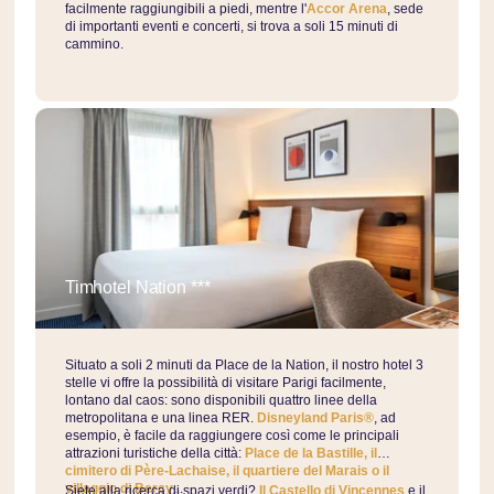
facilmente raggiungibili a piedi, mentre l'
Accor Arena
, sede
di importanti eventi e concerti, si trova a soli 15 minuti di
cammino.
Timhotel Nation ***
Situato a soli 2 minuti da Place de la Nation, il nostro hotel 3
stelle vi offre la possibilità di visitare Parigi facilmente,
lontano dal caos: sono disponibili quattro linee della
metropolitana e una linea RER.
Disneyland Paris®
, ad
esempio, è facile da raggiungere così come le principali
attrazioni turistiche della città:
Place de la Bastille, il
cimitero di Père-Lachaise, il quartiere del Marais o il
villaggio di Bercy
...
Siete alla ricerca di spazi verdi?
Il Castello di Vincennes
e il