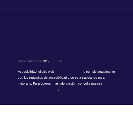
Quiénes somos
Condiciones de uso
Datos personales
Información jurídica
Cookies
Desarrollado con
y
Hapi
por
MMCréation
Accesibilidad: el sitio web
www.timhotel.com
no cumple actualmente
con los requisitos de accesibilidad y se está trabajando para
mejorarlo. Para obtener más información, consulta nuestra
declaración de accesibilidad
.