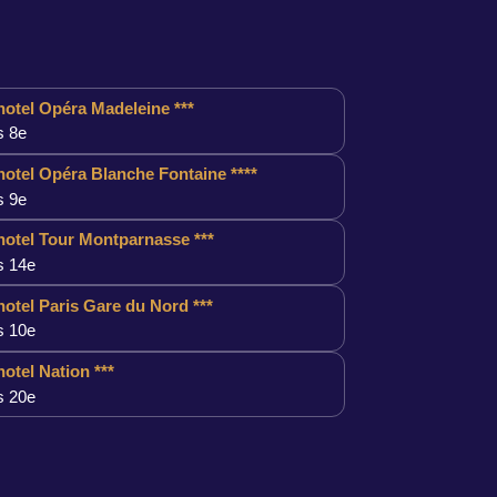
otel Opéra Madeleine ***
s 8e
otel Opéra Blanche Fontaine ****
s 9e
otel Tour Montparnasse ***
s 14e
otel Paris Gare du Nord ***
s 10e
otel Nation ***
s 20e