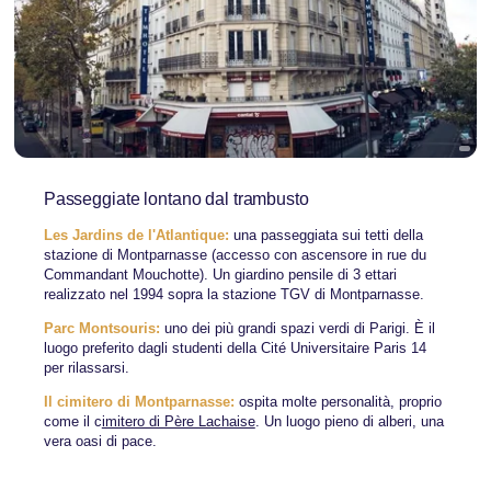
Passeggiate lontano dal trambusto
Les Jardins de l'Atlantique:
una passeggiata sui tetti della
stazione di Montparnasse (accesso con ascensore in rue du
Commandant Mouchotte). Un giardino pensile di 3 ettari
realizzato nel 1994 sopra la stazione TGV di Montparnasse.
Parc Montsouris:
uno dei più grandi spazi verdi di Parigi. È il
luogo preferito dagli studenti della Cité Universitaire Paris 14
per rilassarsi.
Il cimitero di Montparnasse:
ospita molte personalità, proprio
come il c
imitero di Père Lachaise
. Un luogo pieno di alberi, una
vera oasi di pace.