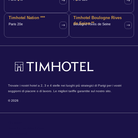
Timhotel Nation ***
Timhotel Boulogne Rives
de Seine **
Paris 20e
Boulogne Rives de Seine
Trovate i nostri hotel a 2, 3 e 4 stelle nei luoghi più strategici di Parigi per i vostri
soggiorni di piacere o di lavoro. Le migliori tariffe garantite sul nostro sito.
© 2026
Chi siamo
Termini e condizioni d'uso
Dati personali