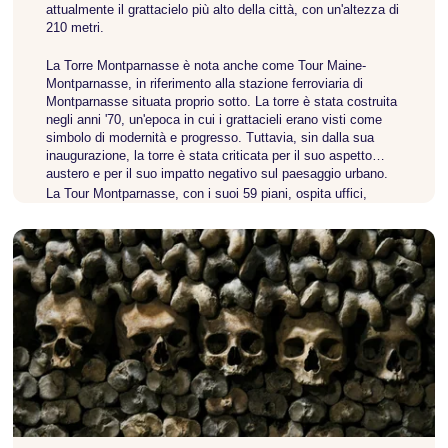
attualmente il grattacielo più alto della città, con un'altezza di
210 metri.
La Torre Montparnasse è nota anche come Tour Maine-
Montparnasse, in riferimento alla stazione ferroviaria di
Montparnasse situata proprio sotto. La torre è stata costruita
negli anni '70, un'epoca in cui i grattacieli erano visti come
simbolo di modernità e progresso. Tuttavia, sin dalla sua
inaugurazione, la torre è stata criticata per il suo aspetto
austero e per il suo impatto negativo sul paesaggio urbano.
La Tour Montparnasse, con i suoi 59 piani, ospita uffici,
ristoranti, un centro commerciale e una terrazza di
osservazione in cima con vista panoramica sulla città. La
terrazza è aperta al pubblico ed è una delle principali
attrazioni turistiche della torre.
La Tour Montparnasse è nota anche per la sua spettacolare
illuminazione notturna. Le luci che illuminano la torre di notte
cambiano regolarmente colore per celebrare eventi speciali o
occasioni di festa, rendendola uno spettacolo imperdibile per
turisti e abitanti del luogo.
In conclusione, la Torre di Montparnasse è un edificio iconico
di Parigi, che è stato oggetto di dibattiti e controversie fin