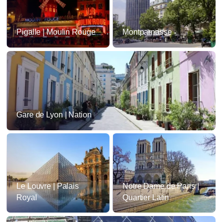
Pigalle | Moulin Rouge
Montparnasse
Gare de Lyon | Nation
Le Louvre | Palais
Notre Dame de Paris |
Royal
Quartier Latin