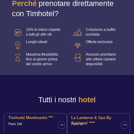
Perché
prenotare direttamente
con Timhotel?
10% in meno rispetto
Colazione a buffet
a tutti gli altri siti
scontata
Luoghi ideali
Offerte esclusive
Massima flessibilità:
Accesso prioritario
fino al giorno prima
alle ultime camere
del vostro arrivo
disponibili
Tutti i nostri
hotel
Timhotel Montmartre ***
La Lanterne & Spa By
Timhotel ****
Paris 18e
Paris 5e