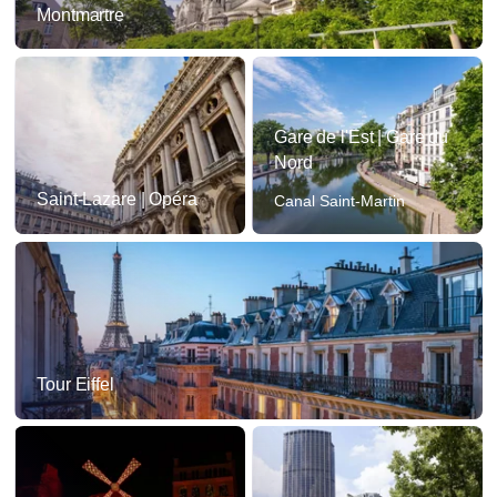
Montmartre
Gare de l'Est | Gare du
Nord
Saint-Lazare | Opéra
Canal Saint-Martin
Tour Eiffel