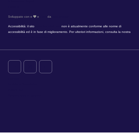
Informazioni legali
cokkies
Sviluppato con e
e
Hapi
da
MMCréation
Accessibilità: il sito
www.timhotel.com
non è attualmente conforme alle norme di
accessibilità ed è in fase di miglioramento. Per ulteriori informazioni, consulta la nostra
dichiarazione di accessibilità.
Contatti
Iscrizione Newsletter
Azioni RSE
Prenotazioni di gruppo