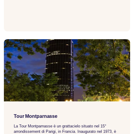
Azioni RSI
Contattateci
Prenotazioni di gruppo
Libro
Gestire le prenotazioni
Le nostre offerte
Tour Montparnasse
La Tour Montparnasse è un grattacielo situato nel 15°
arrondissement di Parigi, in Francia. Inaugurato nel 1973, è
Prenota qu