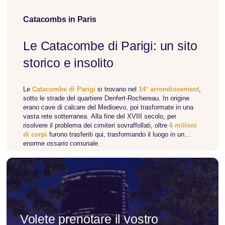
dalla sua costruzione. Sebbene la sua costruzione sia stata
criticata, la torre è diventata un simbolo dell'urbanistica
moderna di Parigi. Offre un'eccezionale vista panoramica
Catacombs in Paris
della città ed è diventata una popolare destinazione turistica.
Le Catacombe di Parigi: un sito
Per saperne di più su di esso
storico e insolito
Le
Catacombe di Parigi
si trovano nel
14° arrondissement
,
sotto le strade del quartiere Denfert-Rochereau. In origine
erano cave di calcare del Medioevo, poi trasformate in una
vasta rete sotterranea. Alla fine del XVIII secolo, per
risolvere il problema dei cimiteri sovraffollati, oltre
6 milioni
di corpi
furono trasferiti qui, trasformando il luogo in un
enorme
ossario comunale
.
Un museo sotterraneo unico
Oggi le Catacombe sono una delle
attrazioni turistiche più
insolite
di Parigi. Con
1,7 km di gallerie
a circa
20 metri di
profondità
, accolgono ogni anno oltre
300.000 visitatori
. La
disposizione degli ossa, i corridoi stretti e l’atmosfera
misteriosa rendono la visita un’esperienza indimenticabile.
Volete prenotare il vostro