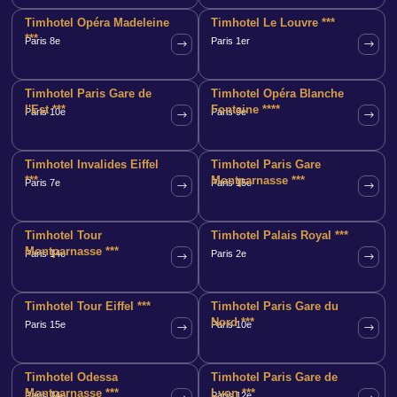
Timhotel Opéra Madeleine
Timhotel Le Louvre ***
***
Paris 8e
Paris 1er
Timhotel Paris Gare de
Timhotel Opéra Blanche
l'Est ***
Fontaine ****
Paris 10e
Paris 9e
Timhotel Invalides Eiffel
Timhotel Paris Gare
***
Montparnasse ***
Paris 7e
Paris 15e
Timhotel Tour
Timhotel Palais Royal ***
Montparnasse ***
Paris 14e
Paris 2e
Timhotel Tour Eiffel ***
Timhotel Paris Gare du
Nord ***
Paris 15e
Paris 10e
Timhotel Odessa
Timhotel Paris Gare de
Montparnasse ***
Lyon ***
Paris 14e
Paris 12e