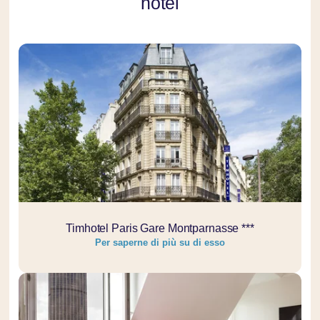
hotel
Catacombe di Parigi
e ad altri luoghi simbolo della capitale.
Perché visitare le Catacombe?
Scoprire un
patrimonio unico e insolito
.
Conoscere la
storia sanitaria e urbana di Parigi
.
Vivere un’
esperienza sotterranea memorabile
.
Soggiornare
in hotel vicino alle Catacombe
.
Per saperne di più su di esso
Timhotel Paris Gare Montparnasse ***
Per saperne di più su di esso