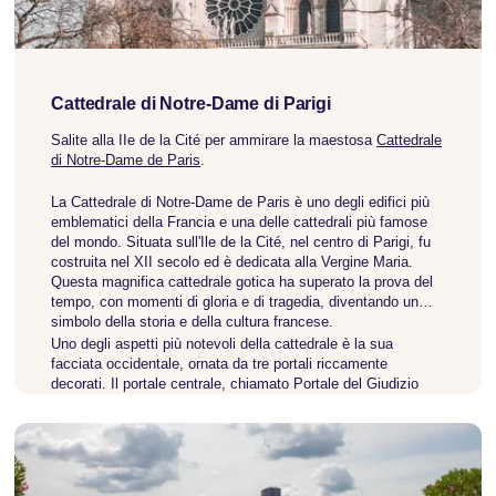
Cattedrale di Notre-Dame di Parigi
Salite alla IIe de la Cité per ammirare la maestosa
Cattedrale
di Notre-Dame de Paris
.
La Cattedrale di Notre-Dame de Paris è uno degli edifici più
emblematici della Francia e una delle cattedrali più famose
del mondo. Situata sull'Ile de la Cité, nel centro di Parigi, fu
costruita nel XII secolo ed è dedicata alla Vergine Maria.
Questa magnifica cattedrale gotica ha superato la prova del
tempo, con momenti di gloria e di tragedia, diventando un
simbolo della storia e della cultura francese.
Uno degli aspetti più notevoli della cattedrale è la sua
facciata occidentale, ornata da tre portali riccamente
decorati. Il portale centrale, chiamato Portale del Giudizio
Universale, è decorato con sculture di dannati, angeli e santi.
Sopra il portale centrale si trova la statua della Vergine con il
Bambino, circondata dalle statue dei dodici apostoli.
Anche l'interno della cattedrale è magnifico, con le sue alte