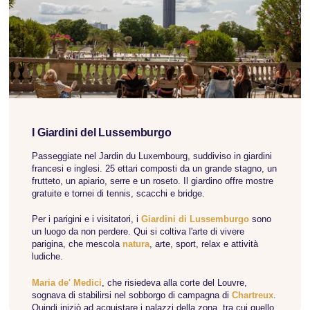
volte a sesto acuto e le colorate vetrate. La navata centrale
è lunga circa 130 metri ed è sostenuta da massicce colonne.
Anche le cappelle laterali sono riccamente decorate con
sculture, dipinti e vetrate. Il coro è decorato con numerose
sculture e mosaici dorati.
La cattedrale ospita anche diversi tesori, tra cui la Sacra
Corona di Spine, una reliquia venerata dai cattolici come la
corona indossata da Gesù Cristo al momento della sua
crocifissione. La cattedrale possiede anche un'ampia
collezione di oggetti liturgici, dipinti e sculture di diversi
I Giardini del Lussemburgo
periodi della sua storia.
Passeggiate nel Jardin du Luxembourg, suddiviso in giardini
francesi e inglesi. 25 ettari composti da un grande stagno, un
Per saperne di più su di esso
frutteto, un apiario, serre e un roseto. Il giardino offre mostre
gratuite e tornei di tennis, scacchi e bridge.
Per i parigini e i visitatori, i
Giardini di Lussemburgo
sono
un luogo da non perdere. Qui si coltiva l'arte di vivere
parigina, che mescola
natura
, arte, sport, relax e attività
ludiche.
Maria de' Medici
, che risiedeva alla corte del Louvre,
sognava di stabilirsi nel sobborgo di campagna di
Chartreux
.
Quindi iniziò ad acquistare i palazzi della zona, tra cui quello