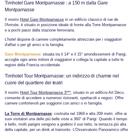
Timhotel Gare Montparnasse : a 150 m dalla Gare
Montparnasse
Il nostro
Hotel Gare Montparnasse
in un edificio classico di rue de
l'Arrivée, è situato in posizione ideale di fronte alla Torre Montparnasse
e a pochi passi dalla stazione ferroviaria.
L'hotel dispone di camere completamente attrezzate per i viaggiatori
d'affari o per gli amici e la famiglia.
Gare Montparnasse
: situata tra il 14° e il 15° arrondissement di Parigi,
accoglie ogni anno milioni di viaggiatori e collega la capitale a tutte le
regioni della Francia occidentale.
Timhotel Tour Montparnasse: un indirizzo di charme nel
cuore del quartiere dei teatri
Il nostro
Hotel Tour Montparnasse 3***
, situato in un edificio Art Déco,
consente di accedere a numerosi ristoranti, spettacoli e negozi. Offre
camere confortevoli per soggiorni con amici o in famiglia.
La Torre di Montparnasse
:
costruita nel 1969 e alta 209 metri, offre ai
suoi visitatori una delle più belle viste a 360° di Parigi. Quando il tempo
è bello, molti parigini vengono a godersi il suo tetto, la terrazza più alta
della capitale, per un drink al tramonto. L'Osservatorio Panoramico offre