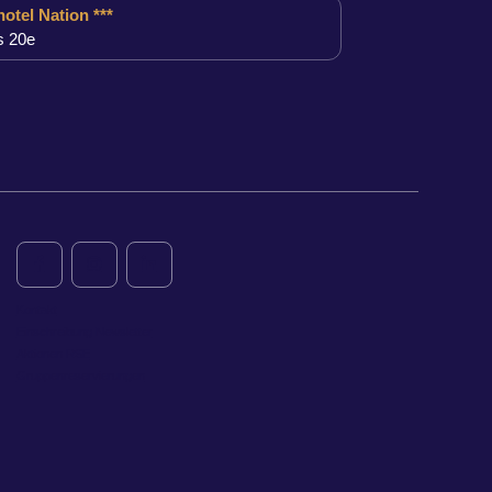
otel Nation ***
s 20e
Kontakt
Einschreibung Newsletter
Aktionen RSE
Gruppenreservierungen