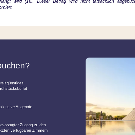
erlangt wird (1€). Dieser Betrag wird nicht tatsächlich abgeb
rniert.
 buchen?
reisgünstiges
rühstücksbuffet
xklusive Angebote
evorzugter Zugang zu den
etzten verfügbaren Zimmern