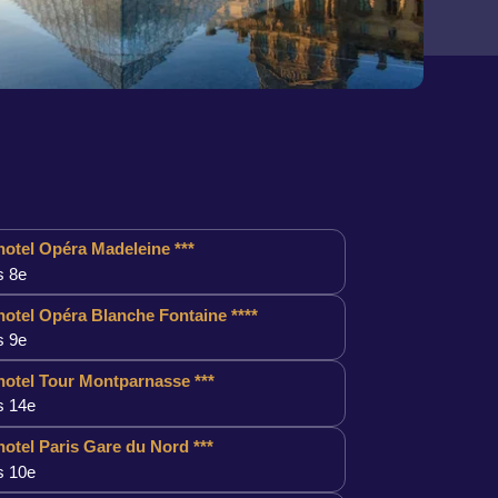
otel Opéra Madeleine ***
s 8e
otel Opéra Blanche Fontaine ****
s 9e
otel Tour Montparnasse ***
s 14e
otel Paris Gare du Nord ***
s 10e