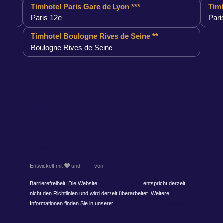
Timhotel Paris Gare de Lyon ***
Timh
Paris 12e
Pari
Timhotel Boulogne Rives de Seine **
Boulogne Rives de Seine
Über uns
Allgemeine Bedingungen
Persönliche Daten
Rechtliche Hinweise
Cookies
Entwickelt mit
und
Hapi
von
MMCréation
Barrierefreiheit: Die Website
www.timhotel.com
entspricht derzeit
nicht den Richtlinien und wird derzeit überarbeitet. Weitere
Informationen finden Sie in unserer
Erklärung zur Barrierefreiheit
.