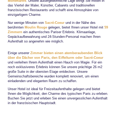
Montmartre
. Unsere außergewöhnliche Lage bringt Sie mitten in
das Viertel der Maler, Künstler, Cabarets und traditionellen
französischen Restaurants und schafft eine Atmosphäre von
einzigartigem Charme.
Nur wenige Minuten von
Sacré-Coeur
und in der Nähe des
berühmten
Moulin Rouge
gelegen, bietet Ihnen unser Hotel mit
59
Zimmern
ein authentisches Pariser Erlebnis. Klimaanlage,
Gepäckaufbewahrung und 24-Stunden-Personal machen Ihren
Aufenthalt so angenehm wie möglich.
Einige unserer
Zimmer bieten einen atemberaubenden Blick
über die Dächer von Paris, den Eiffelturm oder Sacré-Coeur
und verleihen Ihrem Aufenthalt einen Hauch von Magie. Für ein
noch exklusiveres Erlebnis können Sie unsere prächtige 26 m2
große Suite in der obersten Etage entdecken. Unsere
Gemeinschaftsbereiche wurden komplett renoviert, um einen
einladenden und eleganten Raum zu schaffen.
Unser Hotel ist ideal für Freizeitaufenthalte gelegen und bietet
Ihnen die Möglichkeit, den Charme des typischen Paris zu erleben.
Buchen Sie jetzt und erleben Sie einen unvergesslichen Aufenthalt
in der französischen Hauptstadt.