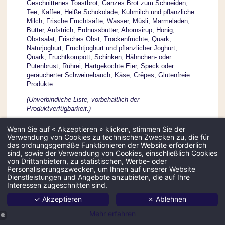
Geschnittenes Toastbrot, Ganzes Brot zum Schneiden,
Tee, Kaffee, Heiße Schokolade, Kuhmilch und pflanzliche
Milch, Frische Fruchtsäfte, Wasser, Müsli, Marmeladen,
Butter, Aufstrich, Erdnussbutter, Ahornsirup, Honig,
Obstsalat, Frisches Obst, Trockenfrüchte, Quark,
Naturjoghurt, Fruchtjoghurt und pflanzlicher Joghurt,
Quark, Fruchtkompott, Schinken, Hähnchen- oder
Putenbrust, Rührei, Hartgekochte Eier, Speck oder
geräucherter Schweinebauch, Käse, Crêpes, Glutenfreie
Produkte.
(Unverbindliche Liste, vorbehaltlich der
Produktverfügbarkeit.)
Servicezeiten:
Wenn Sie auf « Akzeptieren » klicken, stimmen Sie der
Verwendung von Cookies zu technischen Zwecken zu, die für
Montag bis Freitag: 6:30 bis 10:00 Uhr
das ordnungsgemäße Funktionieren der Website erforderlich
Samstag und Sonntag: 6:30 bis 11:00 Uhr.
sind, sowie der Verwendung von Cookies, einschließlich Cookies
von Drittanbietern, zu statistischen, Werbe- oder
Kinder unter 12 Jahren sind GRATIS.
Personalisierungszwecken, um Ihnen auf unserer Website
Dienstleistungen und Angebote anzubieten, die auf Ihre
Interessen zugeschnitten sind.
✓ Akzeptieren
✗ Ablehnen
Mehr erfahren