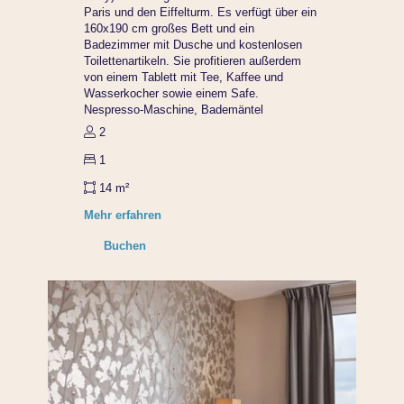
Paris und den Eiffelturm. Es verfügt über ein
160x190 cm großes Bett und ein
Badezimmer mit Dusche und kostenlosen
Toilettenartikeln. Sie profitieren außerdem
von einem Tablett mit Tee, Kaffee und
Wasserkocher sowie einem Safe.
Nespresso-Maschine, Bademäntel
2
1
Startseite
14 m²
Ein Hotel finden
Mehr erfahren
Nach Liste
Buchen
Auf einer Karte
Nach Stadtteilen
Nach Themenbereichen
Unsere Angebote
Die Vorteile der Direktheit
Beruflicher Aufenthalt
Aktivitäten während Ihres Aufenthalts