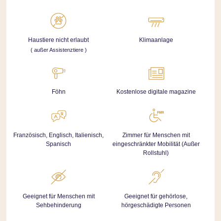
Haustiere nicht erlaubt
Klimaanlage
( außer Assistenztiere )
Föhn
Kostenlose digitale magazine
Französisch, Englisch, Italienisch,
Zimmer für Menschen mit
Spanisch
eingeschränkter Mobilität (Außer
Rollstuhl)
Geeignet für Menschen mit
Geeignet für gehörlose,
Sehbehinderung
hörgeschädigte Personen