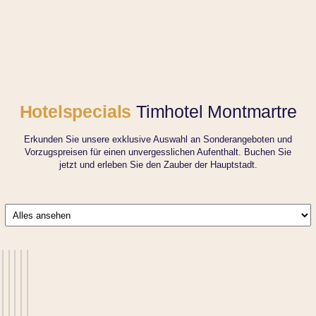
Hotelspecials
Timhotel Montmartre
Erkunden Sie unsere exklusive Auswahl an Sonderangeboten und
Vorzugspreisen für einen unvergesslichen Aufenthalt. Buchen Sie
jetzt und erleben Sie den Zauber der Hauptstadt.
Ihr
Bester
Frühstück
Preis: 10
zum