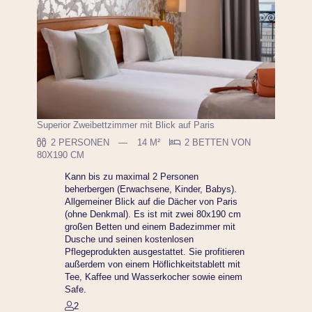
Unsere CSR-Verpflichtungen
Kontaktieren Sie uns
Gruppenreservierung
Buchen
Verwalten Sie Ihre Buchungen
Unsere Angebote
Superior Zweibettzimmer mit Blick auf Paris
2 PERSONEN
14 M²
2 BETTEN VON
80X190 CM
Kann bis zu maximal 2 Personen
beherbergen (Erwachsene, Kinder, Babys).
Allgemeiner Blick auf die Dächer von Paris
(ohne Denkmal). Es ist mit zwei 80x190 cm
großen Betten und einem Badezimmer mit
Dusche und seinen kostenlosen
Pflegeprodukten ausgestattet. Sie profitieren
außerdem von einem Höflichkeitstablett mit
Tee, Kaffee und Wasserkocher sowie einem
Safe.
2
Dieses Zim