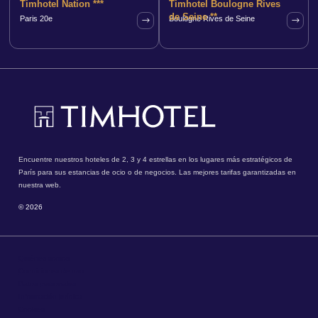
Timhotel Nation ***
Timhotel Boulogne Rives
de Seine **
Paris 20e
Boulogne Rives de Seine
Encuentre nuestros hoteles de 2, 3 y 4 estrellas en los lugares más estratégicos de
París para sus estancias de ocio o de negocios. Las mejores tarifas garantizadas en
nuestra web.
© 2026
Quiénes somos
Condiciones de uso
Datos personales
Información jurídica
Cookies