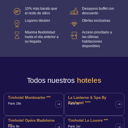
10% más barato que
Desayuno buffet con
el resto de sitios
descuento
Lugares ideales
Ofertas exclusivas
Máxima flexibilidad:
Acceso prioritario a
hasta el día anterior a
las últimas
su llegada
habitaciones
disponibles
Todos nuestros
hoteles
Timhotel Montmartre ***
La Lanterne & Spa By
Timhotel ****
Paris 18e
Paris 5e
Timhotel Opéra Madeleine
Timhotel Le Louvre ***
***
Paris 8e
Paris 1er