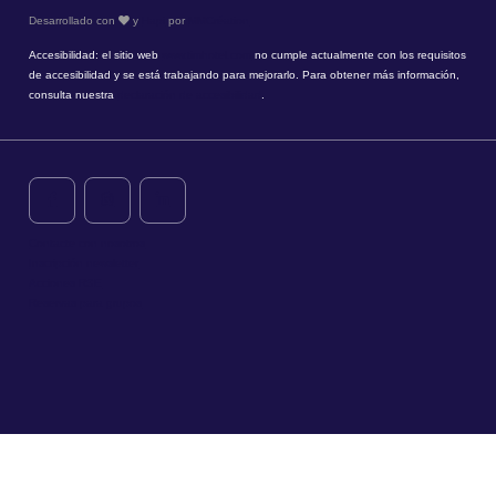
Desarrollado con
y
Hapi
por
MMCréation
Accesibilidad: el sitio web
www.timhotel.com
no cumple actualmente con los requisitos
de accesibilidad y se está trabajando para mejorarlo. Para obtener más información,
consulta nuestra
declaración de accesibilidad
.
Contacte con nosotros
Inscripción newsletter
Acciones RSE
Reservas para grupos