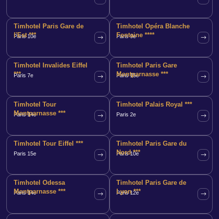
Timhotel Paris Gare de
Timhotel Opéra Blanche
l'Est ***
Fontaine ****
Paris 10e
Paris 9e
Timhotel Invalides Eiffel
Timhotel Paris Gare
***
Montparnasse ***
Paris 7e
Paris 15e
Timhotel Tour
Timhotel Palais Royal ***
Montparnasse ***
Paris 14e
Paris 2e
Timhotel Tour Eiffel ***
Timhotel Paris Gare du
Nord ***
Paris 15e
Paris 10e
Timhotel Odessa
Timhotel Paris Gare de
Montparnasse ***
Lyon ***
Paris 14e
Paris 12e