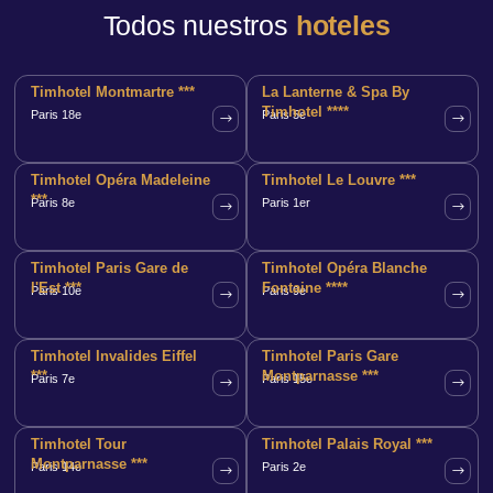
Todos nuestros
hoteles
Timhotel Montmartre ***
La Lanterne & Spa By
Timhotel ****
Paris 18e
Paris 5e
Timhotel Opéra Madeleine
Timhotel Le Louvre ***
***
Paris 8e
Paris 1er
Timhotel Paris Gare de
Timhotel Opéra Blanche
l'Est ***
Fontaine ****
Paris 10e
Paris 9e
Timhotel Invalides Eiffel
Timhotel Paris Gare
***
Montparnasse ***
Paris 7e
Paris 15e
Timhotel Tour
Timhotel Palais Royal ***
Montparnasse ***
Paris 14e
Paris 2e