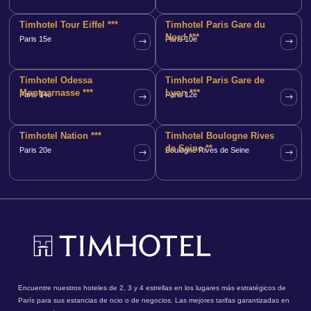
Timhotel Tour Eiffel ***
Timhotel Paris Gare du
Nord ***
Paris 15e
Paris 10e
Timhotel Odessa
Timhotel Paris Gare de
Montparnasse ***
Lyon ***
Paris 14e
Paris 12e
Timhotel Nation ***
Timhotel Boulogne Rives
de Seine **
Paris 20e
Boulogne Rives de Seine
Encuentre nuestros hoteles de 2, 3 y 4 estrellas en los lugares más estratégicos de
París para sus estancias de ocio o de negocios. Las mejores tarifas garantizadas en