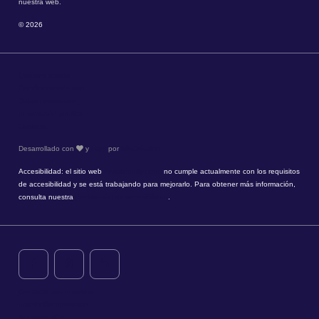
nuestra web.
© 2026
Quiénes somos
Condiciones de uso
Datos personales
Información jurídica
Cookies
Desarrollado con
y
Hapi
por
MMCréation
Accesibilidad: el sitio web
www.timhotel.com
no cumple actualmente con los requisitos
de accesibilidad y se está trabajando para mejorarlo. Para obtener más información,
consulta nuestra
declaración de accesibilidad
.
Contacte con nosotros
Inscripción newsletter
Acciones RSE