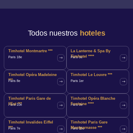
Todos nuestros
hoteles
Timhotel Montmartre ***
La Lanterne & Spa By
Timhotel ****
Paris 18e
Paris 5e
Timhotel Opéra Madeleine
Timhotel Le Louvre ***
***
Paris 8e
Paris 1er
Timhotel Paris Gare de
Timhotel Opéra Blanche
l'Est ***
Fontaine ****
Paris 10e
Paris 9e
Timhotel Invalides Eiffel
Timhotel Paris Gare
***
Montparnasse ***
Paris 7e
Paris 15e