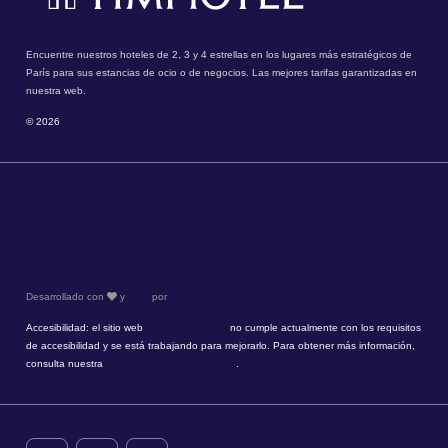
Encuentre nuestros hoteles de 2, 3 y 4 estrellas en los lugares más estratégicos de
París para sus estancias de ocio o de negocios. Las mejores tarifas garantizadas en
nuestra web.
© 2026
Quiénes somos
Condiciones de uso
Datos personales
Información jurídica
Cookies
Desarrollado con
y
Hapi
por
MMCréation
Accesibilidad: el sitio web
www.timhotel.com
no cumple actualmente con los requisitos
de accesibilidad y se está trabajando para mejorarlo. Para obtener más información,
consulta nuestra
declaración de accesibilidad
.