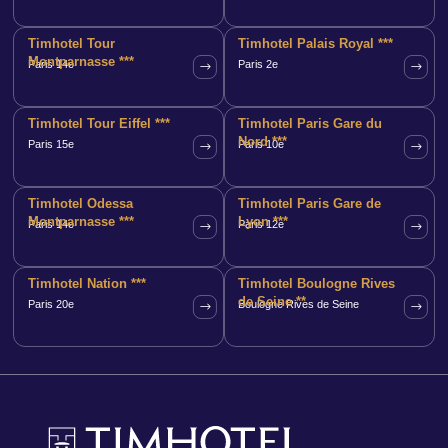
Timhotel Tour
Timhotel Palais Royal ***
Montparnasse ***
Paris 14e
Paris 2e
Timhotel Tour Eiffel ***
Timhotel Paris Gare du
Nord ***
Paris 15e
Paris 10e
Timhotel Odessa
Timhotel Paris Gare de
Montparnasse ***
Lyon ***
Paris 14e
Paris 12e
Timhotel Nation ***
Timhotel Boulogne Rives
de Seine **
Paris 20e
Boulogne Rives de Seine