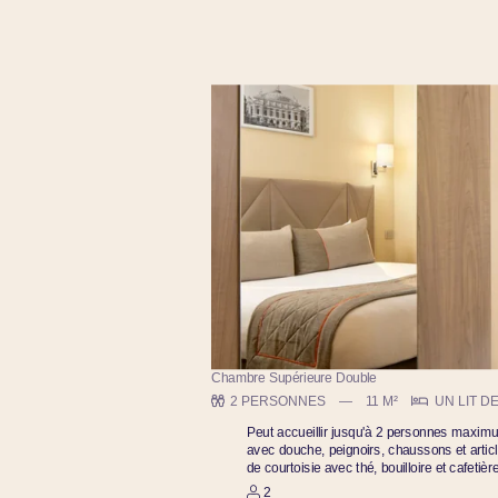
Chambre Supérieure Double
2 PERSONNES
11 M²
UN LIT D
Peut accueillir jusqu'à 2 personnes maximum
avec douche, peignoirs, chaussons et article
de courtoisie avec thé, bouilloire et cafetièr
2