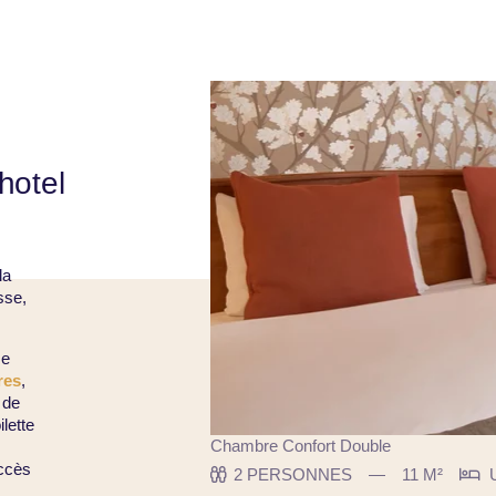
hotel
la
sse,
me
res
,
 de
ilette
Chambre Confort Double
accès
2 PERSONNES
11 M²