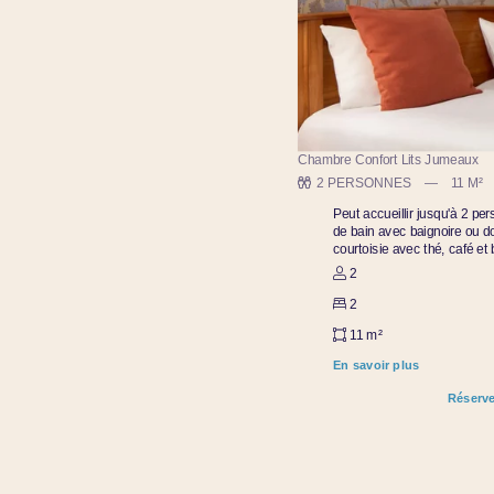
Chambre Confort Lits Jumeaux
2 PERSONNES
11 M²
Peut accueillir jusqu'à 2 p
de bain avec baignoire ou do
courtoisie avec thé, café et bo
2
2
11 m²
En savoir plus
Réserve