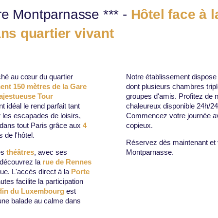
re Montparnasse *** -
Hôtel face à 
s quartier vivant
iché au cœur du quartier
Notre établissement dispose
ent 150 mètres de la Gare
dont plusieurs chambres tripl
ajestueuse Tour
groupes d'amis. Profitez de n
idéal le rend parfait tant
chaleureux disponible 24h/24
r les escapades de loisirs,
Commencez votre journée ave
t dans tout Paris grâce aux
4
copieux.
de l'hôtel.
Réservez dès maintenant et 
es
théâtres
, avec ses
Montparnasse.
t découvrez la
rue de Rennes
e. L'accès direct à la
Porte
s facilite la participation
din du Luxembourg
est
 une balade au calme dans