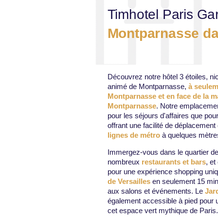
Timhotel Paris Ga
Montparnasse dan
Découvrez notre hôtel 3 étoiles, n
animé de Montparnasse,
à seulem
Montparnasse et en face de la m
Montparnasse
. Notre emplacement 
pour les séjours d'affaires que pou
offrant une facilité de déplacemen
lignes de métro
à quelques mètres 
Immergez-vous dans le quartier d
nombreux
restaurants et bars
, e
pour une expérience shopping uniqu
de Versailles
en seulement 15 minute
aux salons et événements. Le
Jar
également accessible à pied pour
cet espace vert mythique de Paris.