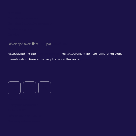
À propos
Conditions générales
Données à caractère personnel
Mentions légales
Cookies
Développé avec
et
Hapi
par
MMCréation
Accessibilité : le site
www.timhotel.com
est actuellement non conforme et en cours
d'amélioration. Pour en savoir plus, consultez notre
déclaration d'accessibilité
.
Contactez-nous
Inscription Newsletter
Actions RSE
Réservations de Groupe
Séjours professionnels