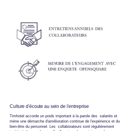
Nos engagements RSE
Contactez-nous
Réservation de groupe
Réservez
Gérez vos réservations
Nos offres
Culture d'écoute au sein de l'entreprise
Timhotel accorde un poids important à la parole des salariés et
mène une démarche d'amélioration continue de l'expérience et du
bien-être du personnel. Les collaborateurs sont régulièrement
Réserver ce