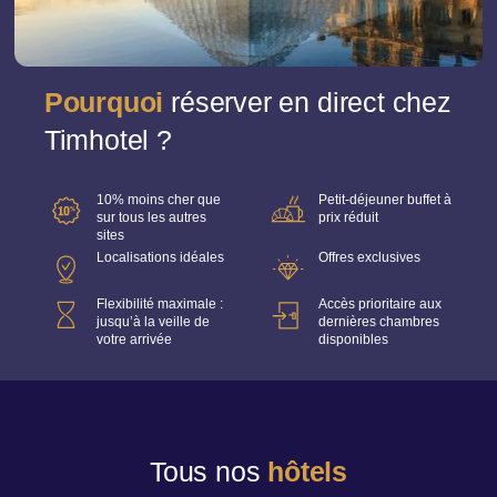
Pourquoi
réserver en direct chez
Timhotel ?
10% moins cher que
Petit-déjeuner buffet à
sur tous les autres
prix réduit
sites
Localisations idéales
Offres exclusives
Flexibilité maximale :
Accès prioritaire aux
jusqu’à la veille de
dernières chambres
votre arrivée
disponibles
Tous nos
hôtels