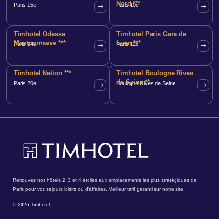
Nord ***
Paris 15e
Paris 10e
Timhotel Odessa
Timhotel Paris Gare de
Montparnasse ***
Lyon ***
Paris 14e
Paris 12e
Timhotel Nation ***
Timhotel Boulogne Rives
de Seine **
Paris 20e
Boulogne Rives de Seine
Retrouvez nos hôtels 2, 3 et 4 étoiles aux emplacements les plus stratégiques de
Paris pour vos séjours loisirs ou d’affaires. Meilleur tarif garanti sur notre site.
© 2026 Timhotel