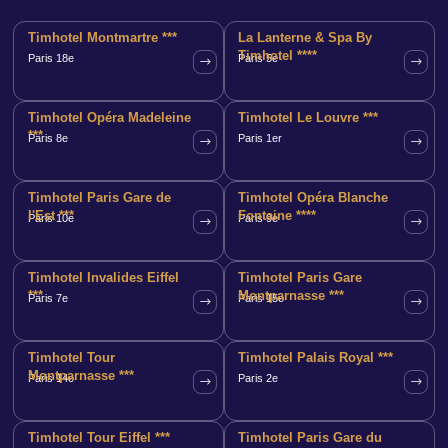
Timhotel Montmartre ***
La Lanterne & Spa By
Timhotel ****
Paris 18e
Paris 5e
Timhotel Opéra Madeleine
Timhotel Le Louvre ***
***
Paris 8e
Paris 1er
Timhotel Paris Gare de
Timhotel Opéra Blanche
l'Est ***
Fontaine ****
Paris 10e
Paris 9e
Timhotel Invalides Eiffel
Timhotel Paris Gare
***
Montparnasse ***
Paris 7e
Paris 15e
Timhotel Tour
Timhotel Palais Royal ***
Montparnasse ***
Paris 14e
Paris 2e
Timhotel Tour Eiffel ***
Timhotel Paris Gare du