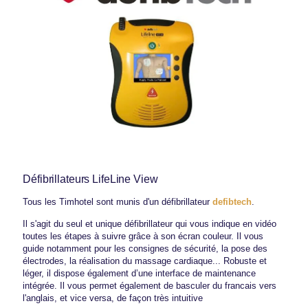
Accueil
Trouver un hôtel
Par liste
Défibrillateurs LifeLine View
Sur une carte
Tous les Timhotel sont munis d'un défibrillateur
defibtech
.
Par quartiers
Il s'agit du seul et unique défibrillateur qui vous indique en vidéo
Par thématiques
toutes les étapes à suivre grâce à son écran couleur. Il vous
Nos offres
guide notamment pour les consignes de sécurité, la pose des
Les avantages du direct
électrodes, la réalisation du massage cardiaque... Robuste et
léger, il dispose également d’une interface de maintenance
Séjour professionnel
intégrée. Il vous permet également de basculer du francais vers
Activités pendant votre séjour
l'anglais, et vice versa, de façon très intuitive