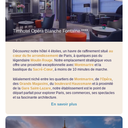
Timhotel Opéra Blanche Fontaine ****
Découvrez notre hôtel 4 étoiles, un havre de raffinement situé
au
cœur du 9e arrondissement
de Paris, à quelques pas du
légendaire
Moulin Rouge
. Notre emplacement stratégique vous
offre une proximité exceptionnelle avec
Montmartre
et la
basilique du
Sacré-Cœur
, à moins de 10 minutes de marche.
Idéalement niché entre les quartiers de
Montmartre
, de
l'Opéra
,
des
Grands Magasins
, du
boulevard Haussmann
et à proximité
de la
Gare Saint-Lazare
, notre établissement est le point de
départ parfait pour explorer Paris, ses commerces, ses spectacles
et sa fascinante architecture.
En savoir plus