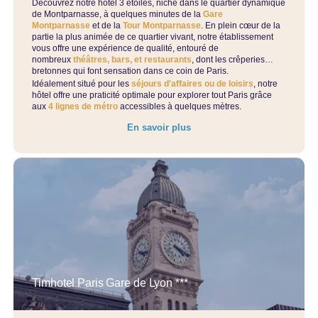
Nos engagements RSE
Découvrez notre hôtel 3 étoiles, niché dans le quartier dynamique
de Montparnasse, à quelques minutes de la
Gare
Contactez-nous
Montparnasse
et de la
Tour Montparnasse
. En plein cœur de la
Réservation de groupe
partie la plus animée de ce quartier vivant, notre établissement
vous offre une expérience de qualité, entouré de
nombreux
théâtres, bars, et restaurants
, dont les crêperies
Réservez
bretonnes qui font sensation dans ce coin de Paris.
Idéalement situé pour les
séjours d'affaires ou de loisirs
, notre
hôtel offre une praticité optimale pour explorer tout Paris grâce
Gérez vos réservations
aux
4 lignes de métro
accessibles à quelques mètres.
Nos offres
En savoir plus
Timhotel Paris Gare de Lyon ***
Réserver ce