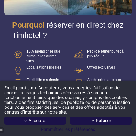
Pourquoi
réserver en direct chez
Timhotel ?
10% moins cher que
Petit-déjeuner buffet à
sur tous les autres
prix réduit
sites
Localisations idéales
Offres exclusives
Flexibilité maximale :
Accès prioritaire aux
jusqu’à la veille de
dernières chambres
En cliquant sur « Accepter », vous acceptez l’utilisation de
votre arrivée
disponibles
cookies à usages techniques nécessaires à son bon
fonctionnement, ainsi que des cookies, y compris des cookies
tiers, à des fins statistiques, de publicité ou de personnalisation
pour vous proposer des services et des offres adaptés à vos
centres d’intérêts sur notre site.
✓ Accepter
✗ Refuser
Tous nos
hôtels
Paramétrer les préférences