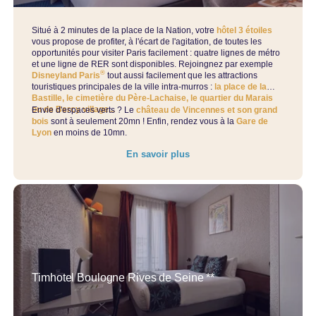
Situé à 2 minutes de la place de la Nation, votre
hôtel 3 étoiles
vous propose de profiter, à l'écart de l'agitation, de toutes les
opportunités pour visiter Paris facilement : quatre lignes de métro
et une ligne de RER sont disponibles. Rejoingnez par exemple
®
Disneyland Paris
tout aussi facilement que les attractions
touristiques principales de la ville intra-murros :
la place de la
Bastille, le cimetière du Père-Lachaise, le quartier du Marais
ou de Bercy village...
Envie d'espaces verts ? Le
château de Vincennes et son grand
bois
sont à seulement 20mn ! Enfin, rendez vous à la
Gare de
Lyon
en moins de 10mn.
En savoir plus
Timhotel Boulogne Rives de Seine **