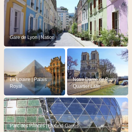
Gare de Lyon | Nation
Le Louvre | Palais
Notre Dame de Paris |
Royal
Quartier Latin
Parc des Princes | Roland-Garros