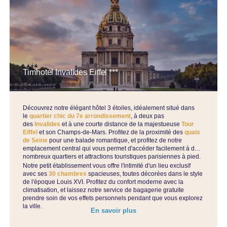
Timhotel Invalides Eiffel ***
Découvrez notre élégant hôtel 3 étoiles, idéalement situé dans
le
quartier chic du 7e arrondissement
, à deux pas
des
Invalides
et à une courte distance de la majestueuse
Tour
Eiffel
et son Champs-de-Mars. Profitez de la proximité des
quais
de Seine
pour une balade romantique, et profitez de notre
emplacement central qui vous permet d'accéder facilement à de
nombreux quartiers et attractions touristiques parisiennes à pied.
Notre petit établissement vous offre l'intimité d'un lieu exclusif
avec ses
30 chambres
spacieuses, toutes décorées dans le style
de l'époque Louis XVI. Profitez du confort moderne avec la
climatisation, et laissez notre service de bagagerie gratuite
prendre soin de vos effets personnels pendant que vous explorez
la ville.
En savoir plus