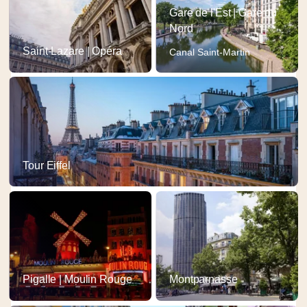
Gare de l'Est | Gare du
Nord
Saint-Lazare | Opéra
Canal Saint-Martin
Tour Eiffel
Pigalle | Moulin Rouge
Montparnasse