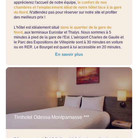
apprécierez l'accueil de notre équipe,
le confort de nos
chambres et l'emplacement idéal de notre hôtel face à la gare
du Nord
. N'attendez pas pour réserver sur notre site et profiter
des meilleurs prix !
L'hôtel est idéalement situé
dans le quartier de la gare du
Nord,
aux terminaux Eurostar et Thalys. Nous sommes à 5
minutes à pied de la gare de l'Est. L'aéroport Charles de Gaulle et
le Parc des Expositions de Villepinte sont à 30 minutes en voiture
ou en RER. Le Bourget est quant à lui accessible en 20 minutes.
En savoir plus
Accueil
Trouver un hôtel
Par liste
Sur une carte
Par quartiers
Par thématiques
Nos offres
Les avantages du direct
Timhotel Odessa Montparnasse ***
Séjour professionnel
Activités pendant votre séjour