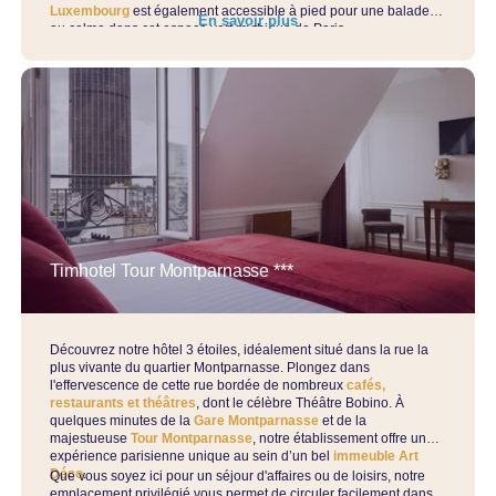
Luxembourg
est également accessible à pied pour une balade
En savoir plus
au calme dans cet espace vert mythique de Paris.
Timhotel Tour Montparnasse ***
Découvrez notre hôtel 3 étoiles, idéalement situé dans la rue la
plus vivante du quartier Montparnasse. Plongez dans
l'effervescence de cette rue bordée de nombreux
cafés,
restaurants et théâtres
, dont le célèbre Théâtre Bobino. À
quelques minutes de la
Gare Montparnasse
et de la
majestueuse
Tour Montparnasse
, notre établissement offre une
expérience parisienne unique au sein d’un bel
immeuble Art
Déco
.
Que vous soyez ici pour un séjour d'affaires ou de loisirs, notre
emplacement privilégié vous permet de circuler facilement dans