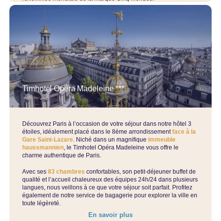
Pour les amateurs d'activité physique, nous mettons à disposition
une
salle de sport
et des tapis de yoga.
Réservez maintenant pour un séjour exceptionnel au sein de
notre boutique hôtel, où le charme parisien rencontre le luxe
contemporain.
Attention : cet hôtel ne fait pas partie de notre Programme de Fidélité Ecko
Timhotel Opéra Madeleine ***
Découvrez Paris à l’occasion de votre séjour dans notre hôtel 3
étoiles, idéalement placé dans le 8ème arrondissement
face à la
Gare Saint-Lazare
. Niché dans un magnifique
immeuble
haussmannien
, le Timhotel Opéra Madeleine vous offre le
charme authentique de Paris.
Avec ses
83 chambres
confortables, son petit-déjeuner buffet de
qualité et l’accueil chaleureux des équipes 24h/24 dans plusieurs
langues, nous veillons à ce que votre séjour soit parfait. Profitez
également de notre service de bagagerie pour explorer la ville en
toute légèreté.
En savoir plus