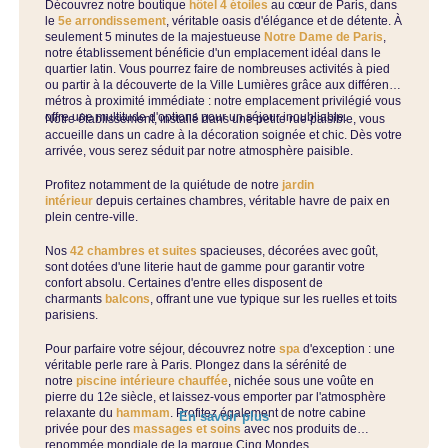
Découvrez notre boutique
hôtel 4 étoiles
au cœur de Paris, dans
le
5e arrondissement
, véritable oasis d'élégance et de détente. À
seulement 5 minutes de la majestueuse
Notre Dame de Paris
,
notre établissement bénéficie d'un emplacement idéal dans le
quartier latin. Vous pourrez faire de nombreuses activités à pied
ou partir à la découverte de la Ville Lumières grâce aux différents
métros à proximité immédiate : notre emplacement privilégié vous
offre une multitude d'options pour un séjour inoubliable.
Notre établissement, installé dans une petite rue paisible, vous
accueille dans un cadre à la décoration soignée et chic. Dès votre
arrivée, vous serez séduit par notre atmosphère paisible.
Profitez notamment de la quiétude de notre
jardin
intérieur
depuis certaines chambres, véritable havre de paix en
plein centre-ville.
Nos
42 chambres et suites
spacieuses, décorées avec goût,
sont dotées d'une literie haut de gamme pour garantir votre
confort absolu. Certaines d'entre elles disposent de
charmants
balcons
, offrant une vue typique sur les ruelles et toits
parisiens.
Pour parfaire votre séjour, découvrez notre
spa
d'exception : une
véritable perle rare à Paris. Plongez dans la sérénité de
notre
piscine intérieure chauffée
, nichée sous une voûte en
pierre du 12e siècle, et laissez-vous emporter par l'atmosphère
relaxante du
hammam
. Profitez également de notre cabine
En savoir plus
privée pour des
massages et soins
avec nos produits de
renommée mondiale de la marque Cinq Mondes.