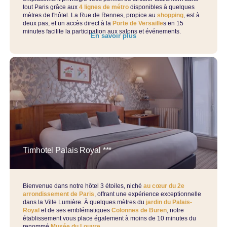
tout Paris grâce aux
4 lignes de métro
disponibles à quelques
mètres de l'hôtel. La Rue de Rennes, propice au
shopping
, est à
deux pas, et un accès direct à la
Porte de Versaille
s en 15
minutes facilite la participation aux salons et événements.
En savoir plus
Timhotel Palais Royal ***
Bienvenue dans notre hôtel 3 étoiles, niché
au cœur du 2e
arrondissement de Paris
, offrant une expérience exceptionnelle
dans la Ville Lumière. À quelques mètres du
jardin du Palais-
Royal
et de ses emblématiques
Colonnes de Buren
, notre
établissement vous place également à moins de 10 minutes du
renommé
Musée du Louvre
.