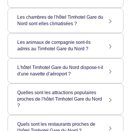
écran plat. Nous sommes également ravis de
mettre à votre disposition un plateau de
courtoisie dans votre chambre, et le
Les chambres du Timhotel Gare du Nord ne
Les chambres de l'hôtel Timhotel Gare du
nécessaire pour faire un café ou un thé.
disposent pas de minibar.
Nord sont elles climatisées ?
Toutes les chambres de l'hôtel Timhotel Gare
Les animaux de compagnie sont-ils
du Nord sont climatisées.
admis au Timhotel Gare du Nord ?
Les animaux de compagnie ne sont pas
L'hôtel Timhotel Gare du Nord dispose-t-il
admis à l'hôtel Timhotel Gare du Nord.
d'une navette d'aéroport ?
L'hôtel Timhotel Gare du Nord ne dispose pas
Quelles sont les attractions populaires
de son propre service de navette mais le
proches de l'hôtel Timhotel Gare du Nord
personnel peut se charger de vous
?
commander un service de navette avec un de
ses partenaires.
Attractions à proximité : La Maison de
Quels sont les restaurants proches de
l'Architecture, Canal Saint Martin, Jardin
l'hôtel Timhotel Gare du Nord ?