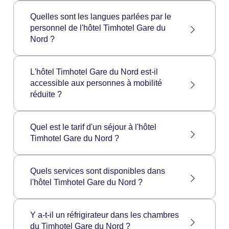
quelques mètres de l'hotel.
L'hôtel Timhotel Gare du Nord propose les
catégories de chambre suivantes :
Quelles sont les langues parlées par le
Chambre Confort Individuelle
personnel de l'hôtel Timhotel Gare du
Chambre Confort Double
Nord ?
Chambre Confort Triple
Le personnel du Timhotel Gare du Nord parle
L'hôtel Timhotel Gare du Nord est-il
les langues suivantes : Français, Anglais
accessible aux personnes à mobilité
réduite ?
L'hôtel Timhotel Gare du Nord n'est pas
Quel est le tarif d'un séjour à l'hôtel
accessible aux personnes à mobilité réduite.
Timhotel Gare du Nord ?
Les tarifs d'un séjour au Timhotel Gare du
Quels services sont disponibles dans
Nord peuvent varier en fonction de la date, de
l'hôtel Timhotel Gare du Nord ?
la catégorie de chambre sélectionnée, du
nombre de personnes, des conditions de
vente du tarif et de la formule de repas.
Au sein du Timhotel Gare du Nord, vous
Y a-t-il un réfrigirateur dans les chambres
trouverez du wifi haut débit gratuit et des TV à
du Timhotel Gare du Nord ?