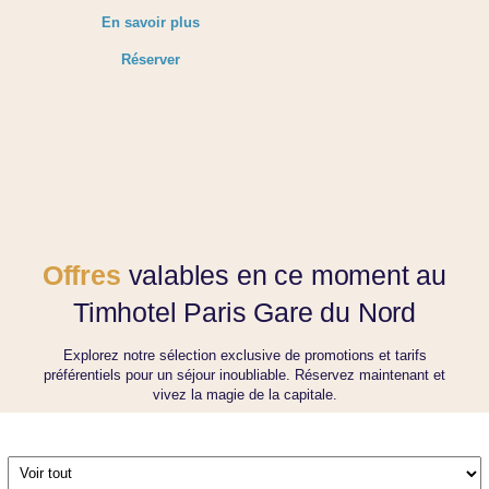
En savoir plus
Réserver
Accueil
Trouver un hôtel
Offres
valables en ce moment au
Par liste
Sur une carte
Timhotel Paris Gare du Nord
Par quartiers
Explorez notre sélection exclusive de promotions et tarifs
Par thématiques
préférentiels pour un séjour inoubliable. Réservez maintenant et
Nos offres
vivez la magie de la capitale.
Les avantages du direct
Séjour professionnel
Activités pendant votre séjour