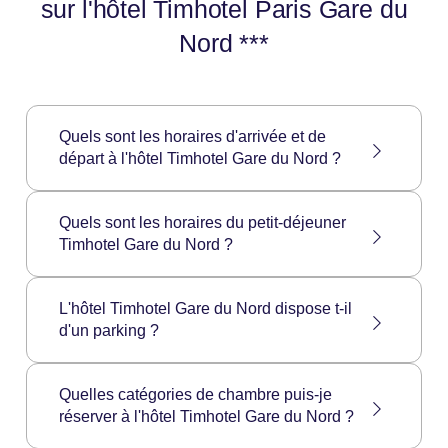
sur l'hôtel Timhotel Paris Gare du
Nord ***
Quels sont les horaires d'arrivée et de
départ à l'hôtel Timhotel Gare du Nord ?
L'arrivée à l'hôtel Timhotel Gare du Nord se
Quels sont les horaires du petit-déjeuner
fait à partir de 14h00 et le départ est possible
Timhotel Gare du Nord ?
jusqu'à 12h00.
Les horaires de service du petit déjeuner du
Timhotel Gare du Nord sont les suivants :
L'hôtel Timhotel Gare du Nord dispose t-il
Lundi au vendredi : 6:30 à 10:30
d'un parking ?
Samedi et Dimanche: 6:30 à 11:00
L'hôtel Timhotel Gare du Nord ne dispose pas
Quelles catégories de chambre puis-je
de parking privé. Néanmoins, vous trouverez
réserver à l'hôtel Timhotel Gare du Nord ?
le parking public Paris Gare du Nord EFFIA à