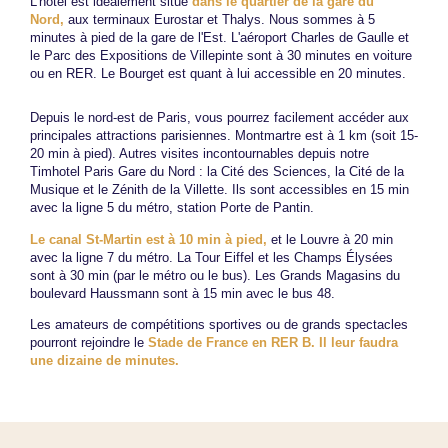
L'hôtel est idéalement situé
dans le quartier de la gare du
Nord,
aux terminaux Eurostar et Thalys. Nous sommes à 5
minutes à pied de la gare de l'Est. L'aéroport Charles de Gaulle et
le Parc des Expositions de Villepinte sont à 30 minutes en voiture
ou en RER. Le Bourget est quant à lui accessible en 20 minutes.
Depuis le nord-est de Paris, vous pourrez facilement accéder aux
principales attractions parisiennes. Montmartre est à 1 km (soit 15-
20 min à pied). Autres visites incontournables depuis notre
Timhotel Paris Gare du Nord : la Cité des Sciences, la Cité de la
Musique et le Zénith de la Villette. Ils sont accessibles en 15 min
avec la ligne 5 du métro, station Porte de Pantin.
Le canal St-Martin est à 10 min à pied,
et le Louvre à 20 min
avec la ligne 7 du métro. La Tour Eiffel et les Champs Élysées
sont à 30 min (par le métro ou le bus). Les Grands Magasins du
boulevard Haussmann sont à 15 min avec le bus 48.
Les amateurs de compétitions sportives ou de grands spectacles
pourront rejoindre le
Stade de France en RER B. Il leur faudra
une dizaine de minutes.