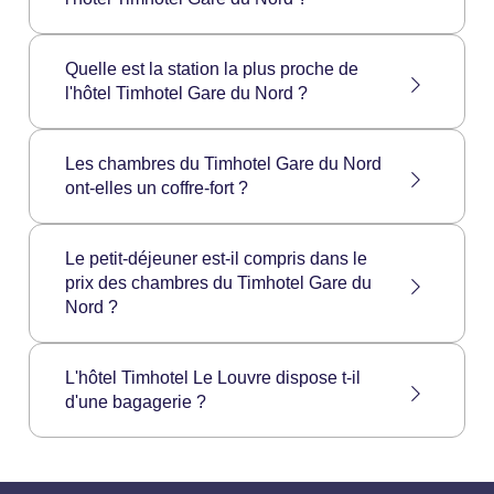
Villemin, Basilique du Sacré-Coeur.
Restaurants à proximité : Terminus Nord, Aux
Quelle est la station la plus proche de
Cedres du Nord, Restaurant Saravanaa
l'hôtel Timhotel Gare du Nord ?
Bhavan.
La station de métro la plus proche est Gare du
Les chambres du Timhotel Gare du Nord
Nord (lignes 4 et 5). Elle se situe à 50 mètres
ont-elles un coffre-fort ?
de l'hôtel.
Toutes les chambres du Timhotel Gare du
Le petit-déjeuner est-il compris dans le
Nord sont dotées d’un coffre-fort.
prix des chambres du Timhotel Gare du
Nord ?
Le petit-déjeuner est en supplément (sauf offre
L'hôtel Timhotel Le Louvre dispose t-il
spéciale). Le tarif est de 17€ par personne et
d'une bagagerie ?
gratuit pour les enfants de moins de 12 ans.
Choisissez l'option petit-déjeuner inclus dès
La bagagerie est ouverte 24h/24 pour tous les
votre réservation (sur notre site ou auprès de
clients de l’hôtel, du jour du check-in au jour du
l'hôtel) et payez le 5€ moins cher !