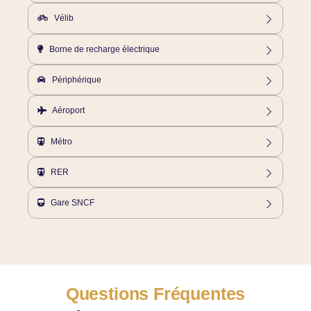
26, 35, 38, 39, 42, 43, 46, 48, 54, 56, 65, 302, 350
Vélib
Station Gare du Nord 1 / 8-10 rue de Dunkerque - 75010 Paris
Borne de recharge électrique
Borne payante à 100m – Charge semi-accélérée – 10 prises
disponibles (Domestique UE, Type 2) – rue la Fayette 75010 Paris
Périphérique
Porte de la Chapelle
Aéroport
CDG - Roissy Charles de Gaulle - 22km / ORY - Orly - 20km
Métro
Ligne 4 et 5 au pied de l'hôtel
RER
RER B et D - 50m / RER E - 100m
Gare SNCF
Gare du Nord - Thalys / Eurostar - 100m / Gare de l'Est - TGV -
800m
Questions Fréquentes