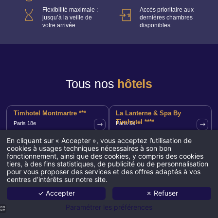
Flexibilité maximale :
Accès prioritaire aux
jusqu’à la veille de
dernières chambres
votre arrivée
disponibles
Tous nos
hôtels
Timhotel Montmartre ***
La Lanterne & Spa By
Timhotel ****
Paris 18e
Paris 5e
En cliquant sur « Accepter », vous acceptez l’utilisation de
cookies à usages techniques nécessaires à son bon
Timhotel Opéra Madeleine
Timhotel Le Louvre ***
fonctionnement, ainsi que des cookies, y compris des cookies
***
Paris 8e
Paris 1er
tiers, à des fins statistiques, de publicité ou de personnalisation
pour vous proposer des services et des offres adaptés à vos
centres d’intérêts sur notre site.
Timhotel Paris Gare de
Timhotel Opéra Blanche
✓ Accepter
✗ Refuser
l'Est ***
Fontaine ****
Paris 10e
Paris 9e
Paramétrer les préférences