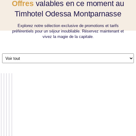
Offres
valables en ce moment au
Timhotel Odessa Montparnasse
Explorez notre sélection exclusive de promotions et tarifs
préférentiels pour un séjour inoubliable. Réservez maintenant et
vivez la magie de la capitale.
Votre
Tarif
Meilleur
petit-
anticipé
tarif :
déjeuner
: 15%
Package
10%
au
moins
bien-
Tarif
moins
meilleur
cher
être
Flexible
cher
prix
Réservez
Massages,
Choisissez
Choisissez
Choisissez
au moins
spa et
un tarif
un tarif non
un tarif petit
En
En
En
En
En
30 jours
boissons à
annulable
annulable
déjeuner
avoir
savoir
savoir
savoir
savoir
à
La
et
et
inclus et