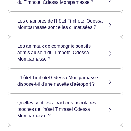
du Timhotel Odessa Montparnasse ?
illimité, d’une télévision à écran plat, un plateau
de courtoisie avec thé, café et bouilloire, ainsi
que de l’air conditionné.
Les chambres du Timhotel Odessa
Les chambres de l'hôtel Timhotel Odessa
Montparnasse ne disposent pas de minibar.
Montparnasse sont elles climatisées ?
Toutes les chambres de l'hôtel Timhotel
Les animaux de compagnie sont-ils
Odessa Montparnasse sont climatisées.
admis au sein du Timhotel Odessa
Montparnasse ?
Les animaux de compagnie ne sont pas
L'hôtel Timhotel Odessa Montparnasse
admis à l'hôtel Timhotel Odessa
dispose-t-il d'une navette d'aéroport ?
Montparnasse.
L'hôtel Timhotel Gare Montparnasse ne
Quelles sont les attractions populaires
dispose pas de son propre service de navette
proches de l'hôtel Timhotel Odessa
mais le personnel peut se charger de
Montparnasse ?
commander un taxi, ou vous pourriez
également vous rendre à la station taxis la