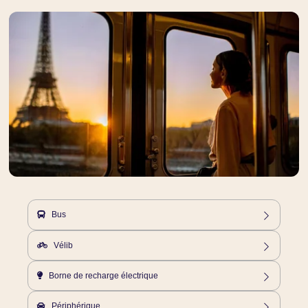
Bus
28, 58, 82, 89, 91, 92
Vélib
Station 14127 - 5/7, rue d’Odessa - 75014 Paris
Borne de recharge électrique
Borne payante à 230m – Charge accélérée – 11 prises disponibles
(Domestique UE, Type 2, Type 3C, Combo CCS EU, Chademo) – 9
Périphérique