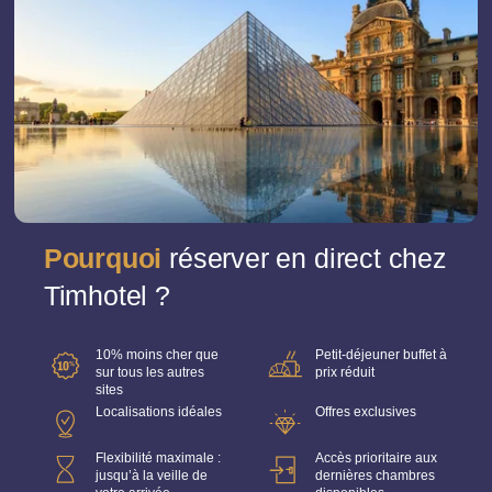
votre réservation (sur notre site ou auprès de
l'hôtel) et payez le 6€ moins cher !
Pourquoi
réserver en direct chez
Timhotel ?
10% moins cher que
Petit-déjeuner buffet à
sur tous les autres
prix réduit
sites
Localisations idéales
Offres exclusives
Flexibilité maximale :
Accès prioritaire aux
jusqu’à la veille de
dernières chambres