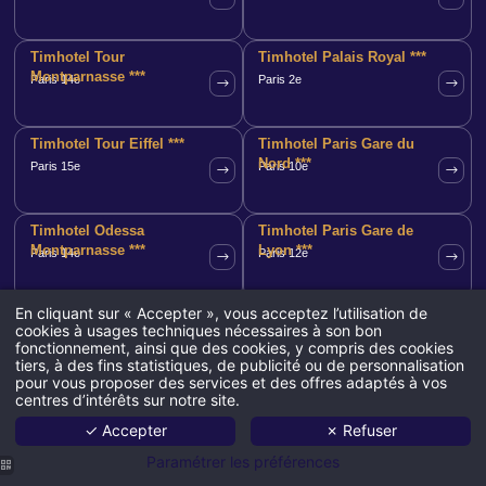
Timhotel Tour
Timhotel Palais Royal ***
Montparnasse ***
Paris 14e
Paris 2e
Timhotel Tour Eiffel ***
Timhotel Paris Gare du
Nord ***
Paris 15e
Paris 10e
Timhotel Odessa
Timhotel Paris Gare de
Montparnasse ***
Lyon ***
Paris 14e
Paris 12e
En cliquant sur « Accepter », vous acceptez l’utilisation de
Timhotel Nation ***
Timhotel Boulogne Rives
cookies à usages techniques nécessaires à son bon
de Seine **
Paris 20e
Boulogne Rives de Seine
fonctionnement, ainsi que des cookies, y compris des cookies
tiers, à des fins statistiques, de publicité ou de personnalisation
pour vous proposer des services et des offres adaptés à vos
centres d’intérêts sur notre site.
✓ Accepter
✗ Refuser
Paramétrer les préférences