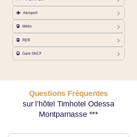
bd Edgar Quinet 75014 Paris
Aéroport
Taxis : Roissy Charles de Gaulle à 35km / Orly à 16km
Métro
Stations Montparnasse Bienvenue, Edgar Quinet et Vavin (lignes
4,6, 12,13)
RER
B : Station Port-Royal (direct vers Parc des Expositions de
Villepinte, aéroport Roissy-Charles-de-Gaulle, aéroport Orly).
Gare SNCF
Gare Montparnasse
Questions Fréquentes
sur l'hôtel Timhotel Odessa
Montparnasse ***