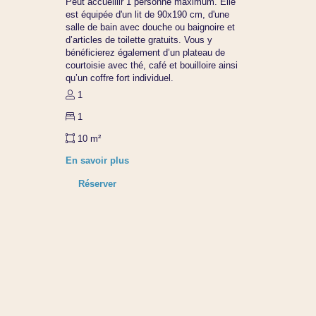
Peut accueillir 1 personne maximum. Elle
est équipée d'un lit de 90x190 cm, d'une
salle de bain avec douche ou baignoire et
d’articles de toilette gratuits. Vous y
bénéficierez également d’un plateau de
courtoisie avec thé, café et bouilloire ainsi
qu’un coffre fort individuel.
1
1
10 m²
En savoir plus
Réserver