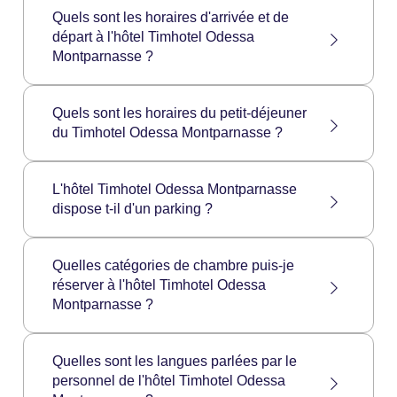
Quels sont les horaires d'arrivée et de
départ à l'hôtel Timhotel Odessa
Montparnasse ?
L'arrivée à l'hôtel Timhotel Odessa
Quels sont les horaires du petit-déjeuner
Montparnasse se fait à partir de 14h00 et le
du Timhotel Odessa Montparnasse ?
départ est possible jusqu'à 12h00.
Les horaires de service du petit déjeuner du
Timhotel Odessa Montparnasse sont les
L'hôtel Timhotel Odessa Montparnasse
suivants :
dispose t-il d'un parking ?
Lundi au vendredi : 6:30 à 10:00
Samedi et Dimanche: 6:30 à 11:00
L'hôtel Timhotel Odessa Montparnasse ne
Quelles catégories de chambre puis-je
dispose pas de parking privé. Néanmoins,
réserver à l'hôtel Timhotel Odessa
vous trouverez le parking public Interparking à
Montparnasse ?
quelques mètres de l'hotel.
L'hôtel Timhotel Odessa Montparnasse
propose les catégories de chambre suivantes
Quelles sont les langues parlées par le
:
personnel de l'hôtel Timhotel Odessa