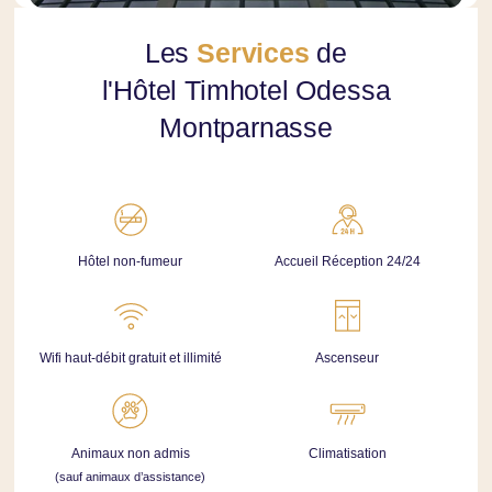
Nos engagements RSE
Contactez-nous
Les
Services
de
Réservation de groupe
l'Hôtel Timhotel Odessa
Réservez
Montparnasse
Gérez vos réservations
Nos offres
Hôtel non-fumeur
Accueil Réception 24/24
Wifi haut-débit gratuit et illimité
Ascenseur
Animaux non admis
Climatisation
(sauf animaux d’assistance)
Réserver ce