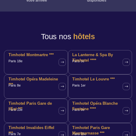
votre arrivée
disponibles
Tous nos
hôtels
Timhotel Montmartre ***
La Lanterne & Spa By
Timhotel ****
Paris 18e
Paris 5e
Timhotel Opéra Madeleine
Timhotel Le Louvre ***
***
Paris 8e
Paris 1er
Timhotel Paris Gare de
Timhotel Opéra Blanche
l'Est ***
Fontaine ****
Paris 10e
Paris 9e
Timhotel Invalides Eiffel
Timhotel Paris Gare
***
Montparnasse ***
Paris 7e
Paris 15e