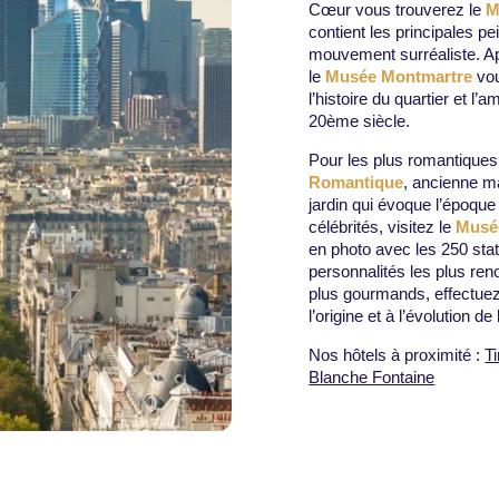
Cœur vous trouverez le
M
contient les principales pe
mouvement surréaliste. A
le
Musée Montmartre
vou
l’histoire du quartier et l
20ème siècle.
Pour les plus romantique
Romantique
, ancienne m
jardin qui évoque l’époque
célébrités, visitez le
Musé
en photo avec les 250 stat
personnalités les plus ren
plus gourmands, effectuez
l’origine et à l’évolution d
Nos hôtels à proximité :
T
Blanche Fontaine