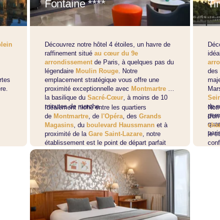
Fontaine ****
Ti
lein
Découvrez notre hôtel 4 étoiles, un havre de
Déco
raffinement situé
au cœur du 9e
idéa
arrondissement
de Paris, à quelques pas du
arr
légendaire
Moulin Rouge
. Notre
des
rtes
emplacement stratégique vous offre une
maj
re.
proximité exceptionnelle avec
Montmartre
et
Mars
la basilique du
Sacré-Cœur
, à moins de 10
Sei
minutes de marche.
de n
Idéalement niché entre les quartiers
Notr
perm
de
Montmartre
, de
l'Opéra
, des
Grands
d'un
quar
Magasins
, du
boulevard Haussmann
et à
cha
pari
proximité de la
Gare Saint-Lazare
, notre
le s
établissement est le point de départ parfait
conf
pour explorer Paris, ses commerces, ses
lais
spectacles et sa fascinante architecture.
pren
pend