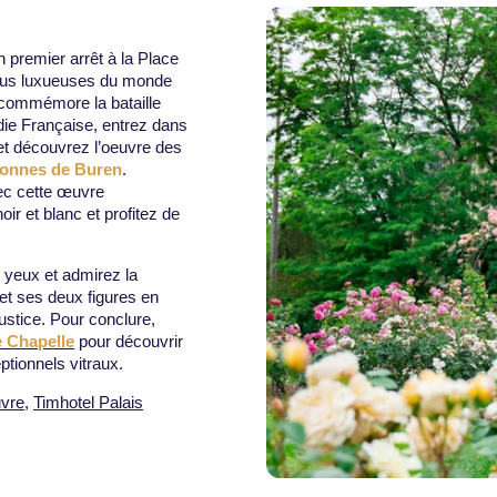
n premier arrêt à la Place
plus luxueuses du monde
 commémore la bataille
die Française, entrez dans
t découvrez l’oeuvre des
onnes de Buren
.
ec cette œuvre
r et blanc et profitez de
s yeux et admirez la
 et ses deux figures en
Justice. Pour conclure,
e Chapelle
pour découvrir
ptionnels vitraux.
uvre
,
Timhotel Palais