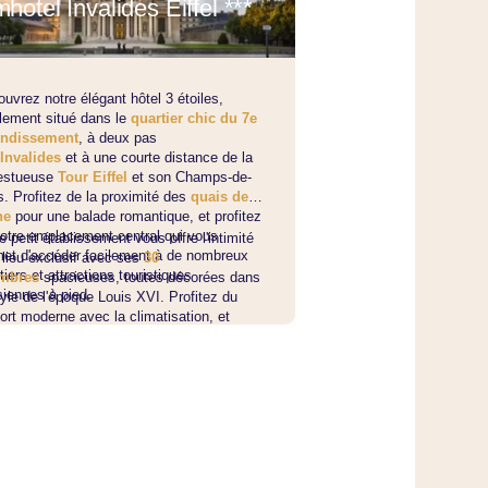
mhotel Invalides Eiffel ***
uvrez notre élégant hôtel 3 étoiles,
lement situé dans le
quartier chic du 7e
ondissement
, à deux pas
Invalides
et à une courte distance de la
estueuse
Tour Eiffel
et son Champs-de-
. Profitez de la proximité des
quais de
ne
pour une balade romantique, et profitez
otre emplacement central qui vous
e petit établissement vous offre l'intimité
et d'accéder facilement à de nombreux
 lieu exclusif avec ses
30
tiers et attractions touristiques
mbres
spacieuses, toutes décorées dans
siennes à pied.
tyle de l'époque Louis XVI. Profitez du
ort moderne avec la climatisation, et
sez notre service de bagagerie gratuite
dre soin de vos effets personnels
ant que vous explorez la ville.