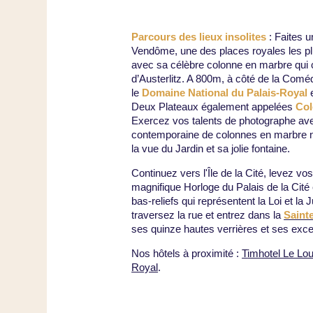
Parcours des lieux insolites
: Faites u
Vendôme, une des places royales les 
avec sa célèbre colonne en marbre qui
d’Austerlitz. A 800m, à côté de la Comé
le
Domaine National du Palais-Royal
e
Deux Plateaux également appelées
Col
Exercez vos talents de photographe av
contemporaine de colonnes en marbre noi
la vue du Jardin et sa jolie fontaine.
Continuez vers l'Île de la Cité, levez vo
magnifique Horloge du Palais de la Cité
bas-reliefs qui représentent la Loi et la 
traversez la rue et entrez dans la
Saint
ses quinze hautes verrières et ses exce
Nos hôtels à proximité :
T
imhotel Le Lo
Royal
.