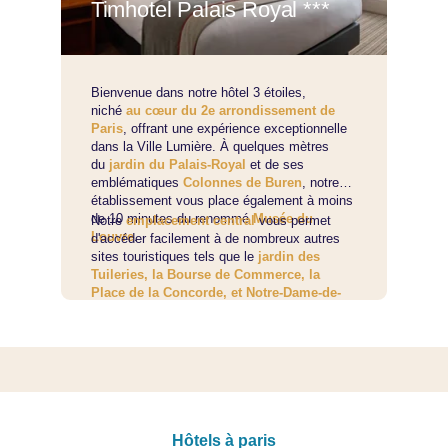
Timhotel Palais Royal ***
Bienvenue dans notre hôtel 3 étoiles,
niché
au cœur du 2e arrondissement de
Paris
, offrant une expérience exceptionnelle
dans la Ville Lumière. À quelques mètres
du
jardin du Palais-Royal
et de ses
emblématiques
Colonnes de Buren
, notre
établissement vous place également à moins
de 10 minutes du renommé
Musée du
Notre
emplacement central
vous permet
Louvre
.
d'accéder facilement à de nombreux autres
sites touristiques tels que le
jardin des
Tuileries, la Bourse de Commerce, la
Place de la Concorde, et Notre-Dame-de-
Paris
. Avec plusieurs
lignes de métro, bus
et RER
à proximité, explorer le reste de la
ville devient un jeu d'enfant.
Hôtels à paris