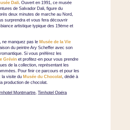
usée Dali
. Ouvert en 1991, ce musée
intures de Salvador Dali, figure du
près deux minutes de marche au Nord,
s surprendra et vous fera découvrir
’ambiance artistique typique des 19ème et
s, ne manquez pas le
Musée de la Vie
aison du peintre Ary Scheffer avec son
 romantique. Si vous préférez les
e Grévin
et profitez-en pour vous prendre
ues de la collection, représentant les
ommées. Pour finir ce parcours et pour les
 la visite du
Musée du Chocolat
, dédié à
e la production de chocolat.
imhotel Montmartre
,
Timhotel Opéra